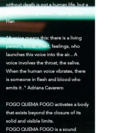
without death is not a human life, but a
life of the living dead." - Byung Chul
Han
"A voice means this: there is a living
person, throat, chest, feelings, who
launches this voice into the air... A
voice involves the throat, the saliva.
When the human voice vibrates, there
is someone in flesh and blood who
emits it ." Adriana Cavarero
FOGO QUEMA FOGO activates a body
that exists beyond the closure of its
solid and visible limits.
FOGO QUEMA FOGO is a sound